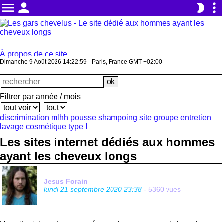
menu
person
more_vert
brightness_2
À propos de ce site
Dimanche 9 Août 2026 14:22:59 - Paris, France GMT +02:00
Filtrer par année / mois
discrimination
mlhh
pousse
shampoing
site
groupe
entretien
lavage
cosmétique
type I
Les sites internet dédiés aux hommes
ayant les cheveux longs
Jesus Forain
lundi 21 septembre 2020 23:38
- 5360 vues