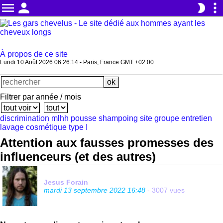
menu
person
more_vert
brightness_2
À propos de ce site
Lundi 10 Août 2026 06:26:14 - Paris, France GMT +02:00
Filtrer par année / mois
discrimination
mlhh
pousse
shampoing
site
groupe
entretien
lavage
cosmétique
type I
Attention aux fausses promesses des
influenceurs (et des autres)
Jesus Forain
mardi 13 septembre 2022 16:48
- 3007 vues