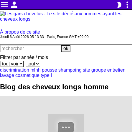
menu
person
more_vert
brightness_2
À propos de ce site
Jeudi 6 Août 2026 05:13:33 - Paris, France GMT +02:00
Filtrer par année / mois
discrimination
mlhh
pousse
shampoing
site
groupe
entretien
lavage
cosmétique
type I
Blog des cheveux longs homme