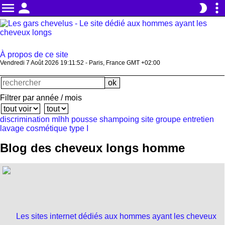
menu
person
more_vert
brightness_2
À propos de ce site
Vendredi 7 Août 2026 19:11:52 - Paris, France GMT +02:00
Filtrer par année / mois
discrimination
mlhh
pousse
shampoing
site
groupe
entretien
lavage
cosmétique
type I
Blog des cheveux longs homme