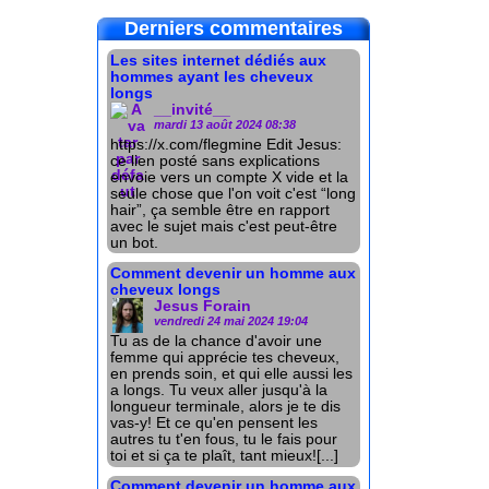
Derniers commentaires
Les sites internet dédiés aux
hommes ayant les cheveux
longs
__invité__
mardi 13 août 2024 08:38
https://x.com/flegmine Edit Jesus:
ce lien posté sans explications
envoie vers un compte X vide et la
seule chose que l'on voit c'est “long
hair”, ça semble être en rapport
avec le sujet mais c'est peut-être
un bot.
Comment devenir un homme aux
cheveux longs
Jesus Forain
vendredi 24 mai 2024 19:04
Tu as de la chance d'avoir une
femme qui apprécie tes cheveux,
en prends soin, et qui elle aussi les
a longs. Tu veux aller jusqu'à la
longueur terminale, alors je te dis
vas-y! Et ce qu'en pensent les
autres tu t'en fous, tu le fais pour
toi et si ça te plaît, tant mieux![...]
Comment devenir un homme aux