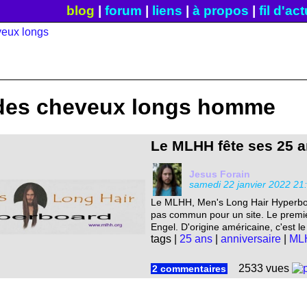
blog
|
forum
|
liens
|
à propos
|
fil d'ac
des cheveux longs homme
Le MLHH fête ses 25 a
Jesus Forain
samedi 22 janvier 2022 21
Le MLHH, Men's Long Hair Hyperboar
pas commun pour un site. Le premie
Engel. D'origine américaine, c'est le
tags |
25 ans
|
anniversaire
|
ML
2533 vues
2 commentaires