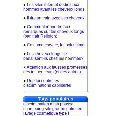
●
Les sites internet dédiés aux
hommes ayant les cheveux longs
●
Il tire un train avec ses cheveux!
●
Comment répondre aux
remarques sur tes cheveux longs
(par Hair Religion)
●
Costume cravate, le look ultime
●
Les cheveux longs se
banalisent-ils chez les hommes?
●
Attention aux fausses promesses
des influenceurs (et des autres)
●
Une loi contre les
discriminations capillaires
Tags populaires
discrimination
mlhh
pousse
shampoing
site
groupe
entretien
lavage
cosmétique
type I