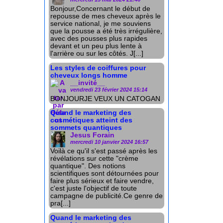
Bonjour,Concernant le début de
repousse de mes cheveux après le
service national, je me souviens
que la pousse a été très irrégulière,
avec des pousses plus rapides
devant et un peu plus lente à
l'arrière ou sur les côtés. J[...]
Les styles de coiffures pour
cheveux longs homme
__invité__
vendredi 23 février 2024 15:14
BONJOURJE VEUX UN CATOGAN
Quand le marketing des
cosmétiques atteint des
sommets quantiques
Jesus Forain
mercredi 10 janvier 2024 16:57
Voilà ce qu'il s'est passé après les
révélations sur cette "crème
quantique". Des notions
scientifiques sont détournées pour
faire plus sérieux et faire vendre,
c'est juste l'objectif de toute
campagne de publicité.Ce genre de
pra[...]
Quand le marketing des