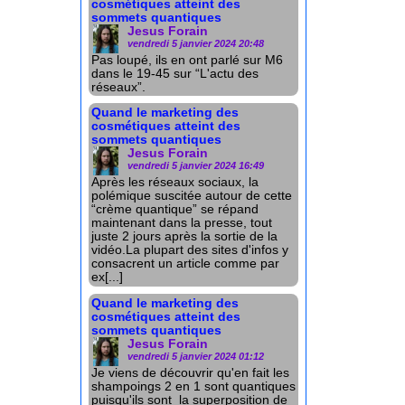
cosmétiques atteint des
sommets quantiques
Jesus Forain
vendredi 5 janvier 2024 20:48
Pas loupé, ils en ont parlé sur M6
dans le 19-45 sur “L'actu des
réseaux”.
Quand le marketing des
cosmétiques atteint des
sommets quantiques
Jesus Forain
vendredi 5 janvier 2024 16:49
Après les réseaux sociaux, la
polémique suscitée autour de cette
“crème quantique” se répand
maintenant dans la presse, tout
juste 2 jours après la sortie de la
vidéo.La plupart des sites d'infos y
consacrent un article comme par
ex[...]
Quand le marketing des
cosmétiques atteint des
sommets quantiques
Jesus Forain
vendredi 5 janvier 2024 01:12
Je viens de découvrir qu'en fait les
shampoings 2 en 1 sont quantiques
puisqu'ils sont la superposition de