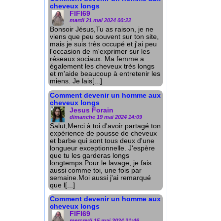
cheveux longs
FIFI69
mardi 21 mai 2024 00:22
Bonsoir Jésus,Tu as raison, je ne
viens que peu souvent sur ton site,
mais je suis très occupé et j'ai peu
l'occasion de m'exprimer sur les
réseaux sociaux. Ma femme a
également les cheveux très longs
et m'aide beaucoup à entretenir les
miens. Je lais[...]
Comment devenir un homme aux
cheveux longs
Jesus Forain
dimanche 19 mai 2024 14:09
Salut,Merci à toi d'avoir partagé ton
expérience de pousse de cheveux
et barbe qui sont tous deux d'une
longueur exceptionnelle. J'espère
que tu les garderas longs
longtemps.Pour le lavage, je fais
aussi comme toi, une fois par
semaine.Moi aussi j'ai remarqué
que l[...]
Comment devenir un homme aux
cheveux longs
FIFI69
mercredi 15 mai 2024 21:46