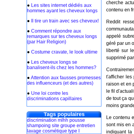
cherche act
●
Les sites internet dédiés aux
contenu en fr
hommes ayant les cheveux longs
●
Il tire un train avec ses cheveux!
Reddit ress
communautair
●
Comment répondre aux
appelé subred
remarques sur tes cheveux longs
(par Hair Religion)
géré par un o
liberté sur 
●
Costume cravate, le look ultime
supprimé par
●
Les cheveux longs se
banalisent-ils chez les hommes?
Contrairement
t'afficher l
●
Attention aux fausses promesses
des influenceurs (et des autres)
raison et en 
le fil d'actu
●
Une loi contre les
de tout ça qu
discriminations capillaires
moins grande 
Tags populaires
Le contenu e
discrimination
mlhh
pousse
sont mis en 
shampoing
site
groupe
entretien
lavage
cosmétique
type I
indiquant la 