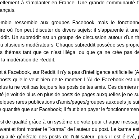
uellement à s'implanter en France. Une grande communauté f
ançais.
emble ressemble aux groupes Facebook mais le fonctionnem
e où l'on peut discuter de divers sujets; il s'apparente à u
dit. Un subreddit est un groupe de discussion autour d'un thèm
u plusieurs modérateurs. Chaque subreddit possède ses propres 
les thèmes tant que ce n'est illégal ou que ça ne crée pas d
 la modération de Reddit.
 à Facebook, sur Reddit il n'y a pas d'intelligence artificiell
es posts qu'elle veut bien de te montrer. L'AI de Facebook es
plus tu ne voit pas toujours les posts de tes amis. Ces derniers 
alité je voit de plus en plus de posts de pages auxquelles je ne 
elques rares publications d'amis/pages/groupes auxquels je sui
quantité que sur Facebook; il faut bien payer le fonctionnement
st de qualité grâce à un système de vote pour chaque message
avant et font monter le "karma" de l'auteur du post. Le karma
qualité générale des posts de l'utilisateur: plus il est élevé,