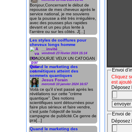
Bonjour,Concernant le début de
repousse de mes cheveux après le
service national, je me souviens
que la pousse a été très irrégulière,
avec des pousses plus rapides
devant et un peu plus lente à
l'arrière ou sur les côtés. J[...]
Les styles de coiffures pour
cheveux longs homme
__invité__
vendredi 23 février 2024 15:14
BONJOURJE VEUX UN CATOGAN
Quand le marketing des
Envoi d'i
cosmétiques atteint des
sommets quantiques
Cliquez su
Jesus Forain
est ajout
mercredi 10 janvier 2024 16:57
Déposez le
Voilà ce qu'il s'est passé après les
révélations sur cette "crème
quantique". Des notions
scientifiques sont détournées pour
faire plus sérieux et faire vendre,
c'est juste l'objectif de toute
Envoi de 
campagne de publicité.Ce genre de
pra[...]
Déposez le
Quand le marketing des