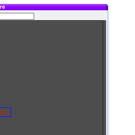
re
rs...