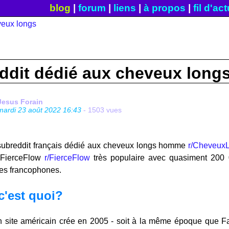
blog
|
forum
|
liens
|
à propos
|
fil d'ac
ddit dédié aux cheveux long
Jesus Forain
mardi 23 août 2022 16:43
- 1503 vues
 subreddit français dédié aux cheveux longs homme
r/Cheveu
t FierceFlow
r/FierceFlow
très populaire avec quasiment 200 
des francophones.
c'est quoi?
n site américain crée en 2005 - soit à la même époque que Fac