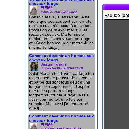
cheveux longs
FIFI69
mardi 21 mai 2024 00:22
Pseudo (opt
Bonsoir Jésus,Tu as raison, je ne
viens que peu souvent sur ton site,
mais je suis très occupé et j'ai peu
l'occasion de m'exprimer sur les
réseaux sociaux. Ma femme a
également les cheveux très longs
et m'aide beaucoup à entretenir les
miens. Je lais[...]
Comment devenir un homme aux
cheveux longs
Jesus Forain
dimanche 19 mai 2024 14:09
Salut,Merci à toi d'avoir partagé ton
expérience de pousse de cheveux
et barbe qui sont tous deux d'une
longueur exceptionnelle. J'espère
que tu les garderas longs
longtemps.Pour le lavage, je fais
aussi comme toi, une fois par
semaine.Moi aussi j'ai remarqué
que l[...]
Comment devenir un homme aux
cheveux longs
FIFI69
mercredi 15 mai 2024 21:46