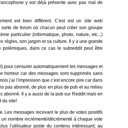
rancophone y est déjà présente avec pas mal de
ent est bien différent. C'est est un site web
ne sorte de forum où chacun peut créer son groupe
e particulier (informatique, photo, nature, etc...)
règles, son jargon et sa culture. Il y a une grande
e polémiques, dans ce cas le subreddit peut être
e (AI) pour censurer automatiquement les messages et
t une horreur car des messages sont supprimés sans
mois j'ai l'impression que c'est encore pire car dans
suis pas abonné, de plus en plus de pub et au milieu
s abonné. Il y a aussi de la pub sur Reddit mais en
 du site!
. Les messages recevant le plus de votes positifs
 est un nombre incrémenté/décrémenté à chaque vote
 plus l'utilisateur poste du contenu intéressant; au