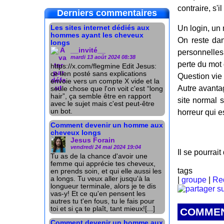
contraire, s'i
Derniers commentaires
Les sites internet dédiés aux
Un login, un 
hommes ayant les cheveux
On reste dan
longs
__invité__
personnelle
mardi 13 août 2024 08:38
perte du mot
https://x.com/flegmine Edit Jesus:
ce lien posté sans explications
Question vie 
envoie vers un compte X vide et la
Autre avantag
seule chose que l'on voit c'est “long
hair”, ça semble être en rapport
site normal s
avec le sujet mais c'est peut-être
un bot.
horreur qui e
Comment devenir un homme aux
cheveux longs
Jesus Forain
vendredi 24 mai 2024 19:04
Il se pourra
Tu as de la chance d'avoir une
femme qui apprécie tes cheveux,
tags
en prends soin, et qui elle aussi les
a longs. Tu veux aller jusqu'à la
|
groupe
|
Re
longueur terminale, alors je te dis
vas-y! Et ce qu'en pensent les
autres tu t'en fous, tu le fais pour
toi et si ça te plaît, tant mieux![...]
COMMEN
Comment devenir un homme aux