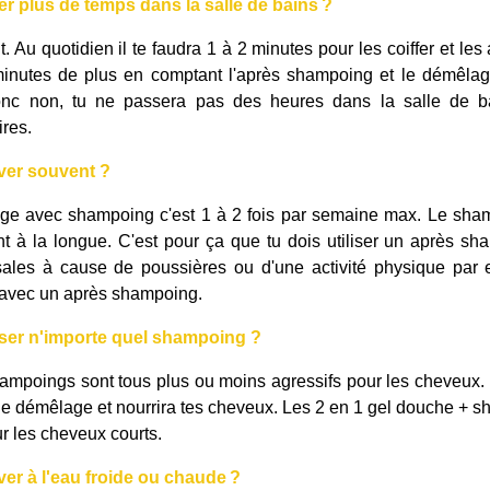
er plus de temps dans la salle de
bains ?
. Au quotidien il te faudra 1 à 2 minutes pour les coiffer et l
inutes de plus en comptant l'après shampoing et le démêlag
nc non, tu ne passera pas des heures dans la salle de bai
res.
laver souvent ?
ge avec shampoing c'est 1 à 2 fois par semaine max. Le sha
à la longue. C'est pour ça que tu dois utiliser un après sh
ales à cause de poussières ou d'une activité physique par e
r avec un après shampoing.
iser n'importe quel shampoing ?
ampoings sont tous plus ou moins agressifs pour les cheveux.
a le démêlage et nourrira tes cheveux. Les 2 en 1 gel douche + sh
r les cheveux courts.
aver à l'eau
froide
ou
chaude ?