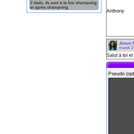
2 états, ils sont à la fois shampoing
et après shampoing.
Anthony
Jesus 
mardi 2
Salut à toi et
Pseudo (opt