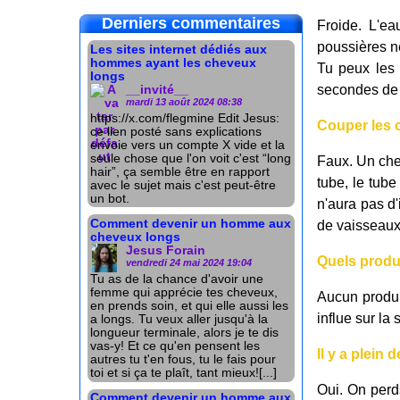
Derniers commentaires
Froide. L'ea
poussières ne
Les sites internet dédiés aux
hommes ayant les cheveux
Tu peux les 
longs
secondes de l
__invité__
mardi 13 août 2024 08:38
https://x.com/flegmine Edit Jesus:
Couper les c
ce lien posté sans explications
envoie vers un compte X vide et la
seule chose que l'on voit c'est “long
Faux. Un che
hair”, ça semble être en rapport
tube, le tube
avec le sujet mais c'est peut-être
un bot.
n'aura pas d'
Comment devenir un homme aux
de vaisseaux
cheveux longs
Jesus Forain
Quels produi
vendredi 24 mai 2024 19:04
Tu as de la chance d'avoir une
femme qui apprécie tes cheveux,
Aucun produi
en prends soin, et qui elle aussi les
influe sur la
a longs. Tu veux aller jusqu'à la
longueur terminale, alors je te dis
vas-y! Et ce qu'en pensent les
Il y a plein
autres tu t'en fous, tu le fais pour
toi et si ça te plaît, tant mieux![...]
Oui. On perd
Comment devenir un homme aux