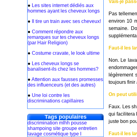
Vais-je pass
●
Les sites internet dédiés aux
hommes ayant les cheveux longs
Pas tellement
environ 10 m
●
Il tire un train avec ses cheveux!
semaine. Do
●
Comment répondre aux
supplémentai
remarques sur tes cheveux longs
(par Hair Religion)
Faut-il les 
●
Costume cravate, le look ultime
Non. Le lava
●
Les cheveux longs se
endommagent 
banalisent-ils chez les hommes?
légèrement s
●
Attention aux fausses promesses
toujours fini
des influenceurs (et des autres)
On peut util
●
Une loi contre les
discriminations capillaires
Faux. Les sh
qui faciliter
Tags populaires
juste bon pou
discrimination
mlhh
pousse
shampoing
site
groupe
entretien
Faut-il les l
lavage
cosmétique
type I