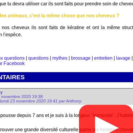
e tu devra utiliser car ils sont faits pour prendre soin de cheve
s des animaux, c'est la même chose que nos cheveux ?
os cheveux ils sont faits de kératine et ont la même structur
on l'espèce.
ux questions
|
questions
|
mythes
|
brossage
|
entretien
|
lavage
TAIRES
ny
3 novembre 2020 19:38
 lundi 23 novembre 2020 19:41 par Anthony
▶
pousse depuis 7 ans et je suis à la longeur "terminale". J'habi
trouver une grande diversité culturelle parmi les hommes chevelu