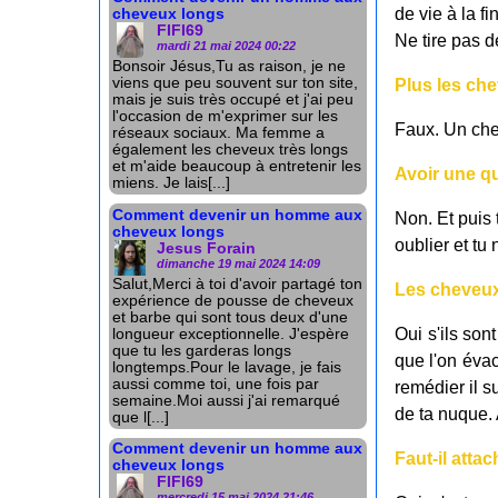
de vie à la f
cheveux longs
FIFI69
Ne tire pas d
mardi 21 mai 2024 00:22
Bonsoir Jésus,Tu as raison, je ne
viens que peu souvent sur ton site,
Plus les che
mais je suis très occupé et j'ai peu
l'occasion de m'exprimer sur les
Faux. Un chev
réseaux sociaux. Ma femme a
également les cheveux très longs
et m'aide beaucoup à entretenir les
Avoir une qu
miens. Je lais[...]
Comment devenir un homme aux
Non. Et puis 
cheveux longs
oublier et tu
Jesus Forain
dimanche 19 mai 2024 14:09
Salut,Merci à toi d'avoir partagé ton
Les cheveux
expérience de pousse de cheveux
et barbe qui sont tous deux d'une
Oui s'ils son
longueur exceptionnelle. J'espère
que tu les garderas longs
que l'on évac
longtemps.Pour le lavage, je fais
aussi comme toi, une fois par
remédier il s
semaine.Moi aussi j'ai remarqué
de ta nuque.
que l[...]
Comment devenir un homme aux
Faut-il atta
cheveux longs
FIFI69
mercredi 15 mai 2024 21:46