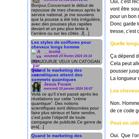
Oui, c'est re
Bonjour,Concernant le début de
vont être so
repousse de mes cheveux après le
service national, je me souviens
pour un bon 
que la pousse a été très irrégulière,
Donc garde te
avec des pousses plus rapides
devant et un peu plus lente à
tresse, c'est 
l'arrière ou sur les côtés. J[...]
Les styles de coiffures pour
Quelle long
cheveux longs homme
__invité__
Ça dépend de
vendredi 23 février 2024 15:14
BONJOURJE VEUX UN CATOGAN
Cela peut all
Quand le marketing des
pousser jusqu
cosmétiques atteint des
La longueur 
sommets quantiques
Jesus Forain
mercredi 10 janvier 2024 16:57
Les cheveux
Voilà ce qu'il s'est passé après les
révélations sur cette "crème
Non. Homme o
quantique". Des notions
scientifiques sont détournées pour
de ce code gé
faire plus sérieux et faire vendre,
c'est juste l'objectif de toute
campagne de publicité.Ce genre de
Peut-on util
pra[...]
Oui. Que l'o
Quand le marketing des