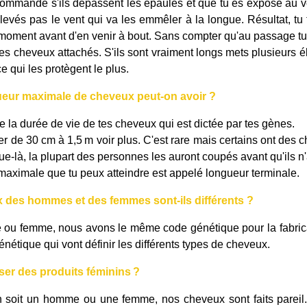
commandé s'ils dépassent les épaules et que tu es exposé au ve
ulevés pas le vent qui va les emmêler à la longue. Résultat, t
moment avant d'en venir à bout. Sans compter qu'au passage t
s cheveux attachés. S'ils sont vraiment longs mets plusieurs é
ce qui les protègent le plus.
ueur maximale de cheveux peut-on avoir ?
 la durée de vie de tes cheveux qui est dictée par tes gènes.
er de 30 cm à 1,5 m voir plus. C'est rare mais certains ont des ch
e-là, la plupart des personnes les auront coupés avant qu'ils n'
maximale que tu peux atteindre est appelé longueur terminale.
 des hommes et des femmes sont-ils différents ?
u femme, nous avons le même code génétique pour la fabricati
nétique qui vont définir les différents types de cheveux.
iser des produits
féminins ?
n soit un homme ou une femme, nos cheveux sont faits pareil. 