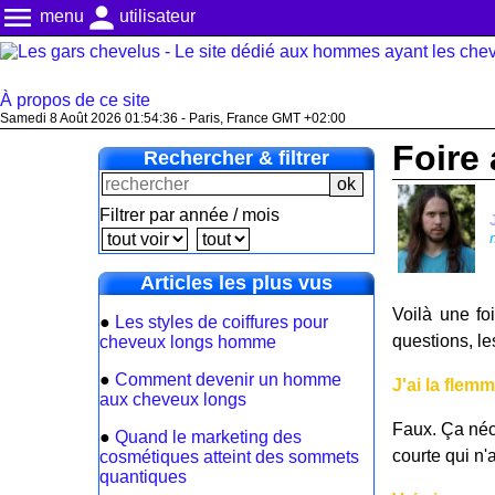
menu
person
menu
utilisateur
À propos de ce site
Samedi 8 Août 2026 01:54:37 - Paris, France GMT +02:00
Foire
Rechercher & filtrer
Filtrer par année / mois
Articles les plus vus
Voilà une fo
●
Les styles de coiffures pour
questions, l
cheveux longs homme
●
Comment devenir un homme
J'ai la flem
aux cheveux longs
Faux. Ça néce
●
Quand le marketing des
courte qui n'
cosmétiques atteint des sommets
quantiques