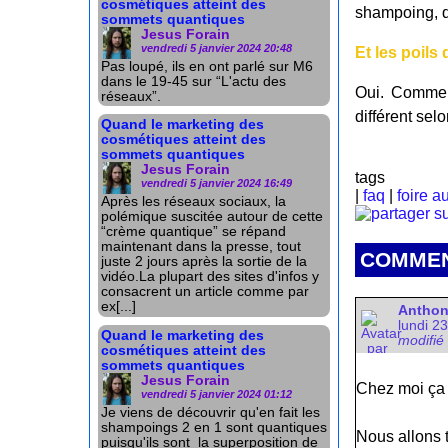
cosmétiques atteint des
shampoing, qu
sommets quantiques
Jesus Forain
vendredi 5 janvier 2024 20:48
Et les poil
Pas loupé, ils en ont parlé sur M6
dans le 19-45 sur “L'actu des
Oui. Comme n
réseaux”.
différent sel
Quand le marketing des
cosmétiques atteint des
sommets quantiques
Jesus Forain
tags
vendredi 5 janvier 2024 16:49
|
faq
|
foire a
Après les réseaux sociaux, la
polémique suscitée autour de cette
“crème quantique” se répand
maintenant dans la presse, tout
COMMEN
juste 2 jours après la sortie de la
vidéo.La plupart des sites d'infos y
consacrent un article comme par
ex[...]
Antho
lundi 2
Quand le marketing des
modifié
cosmétiques atteint des
sommets quantiques
Jesus Forain
Chez moi ça 
vendredi 5 janvier 2024 01:12
Je viens de découvrir qu'en fait les
shampoings 2 en 1 sont quantiques
Nous allons 
puisqu'ils sont la superposition de