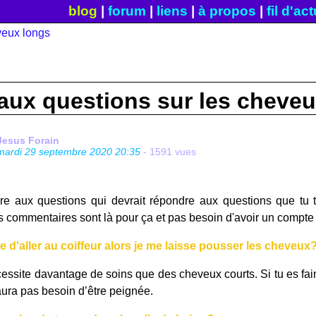
blog
|
forum
|
liens
|
à propos
|
fil d'ac
 aux questions sur les cheve
Jesus Forain
mardi 29 septembre 2020 20:35
- 1591 vues
ire aux questions qui devrait répondre aux questions que tu 
es commentaires sont là pour ça et pas besoin d'avoir un compt
me d'aller au coiffeur alors je me laisse pousser les cheveux
ssite davantage de soins que des cheveux courts. Si tu es fainé
aura pas besoin d’être peignée.