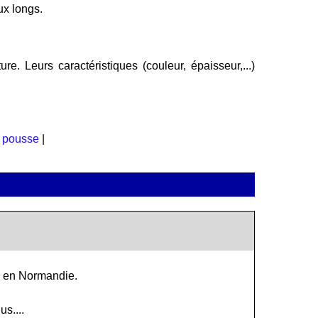
ux longs.
e. Leurs caractéristiques (couleur, épaisseur,...)
|
pousse
|
te en Normandie.
s....