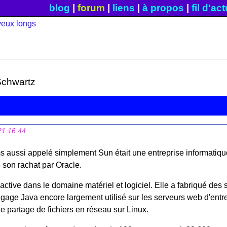
blog
|
forum
|
liens
|
à propos
|
fil d'ac
Schwartz
21 16:44
 aussi appelé simplement Sun était une entreprise informatiqu
de son rachat par Oracle.
 active dans le domaine matériel et logiciel. Elle a fabriqué des s
gage Java encore largement utilisé sur les serveurs web d'entre
 de partage de fichiers en réseau sur Linux.