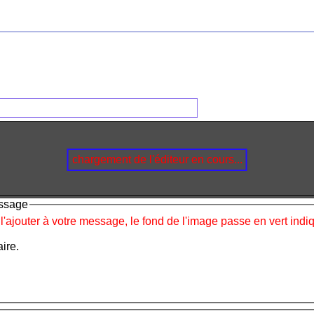
chargement de l'éditeur en cours...
essage
 l'ajouter à votre message, le fond de l'image passe en vert ind
ire.