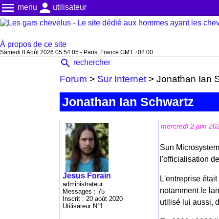
menu
person
menu
utilisateur
À propos de ce site
Samedi 8 Août 2026 05:54:05 - Paris, France GMT +02:00
search
rechercher
Forum
>
Sur Internet
>
Jonathan Ian 
Jonathan Ian Schwartz
mercredi 2 juin 20
Sun Microsystems
l'officialisation 
Jesus Forain
L'entreprise était
administrateur
notamment le lan
Messages : 75
Inscrit : 20 août 2020
utilisé lui aussi,
Utilisateur N°1