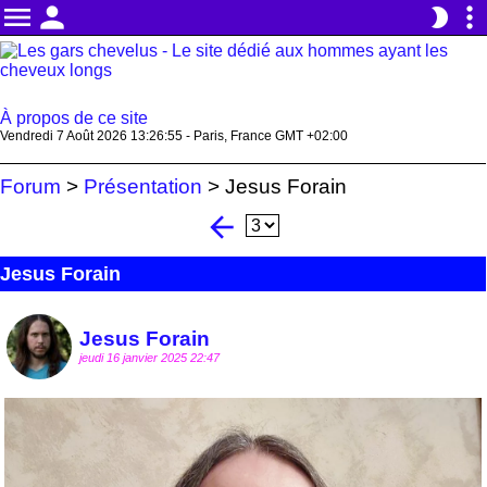
menu
person
more_vert
brightness_2
À propos de ce site
Vendredi 7 Août 2026 13:26:56 - Paris, France GMT +02:00
Forum
>
Présentation
>
Jesus Forain
arrow_back
Jesus Forain
Jesus Forain
jeudi 16 janvier 2025 22:47