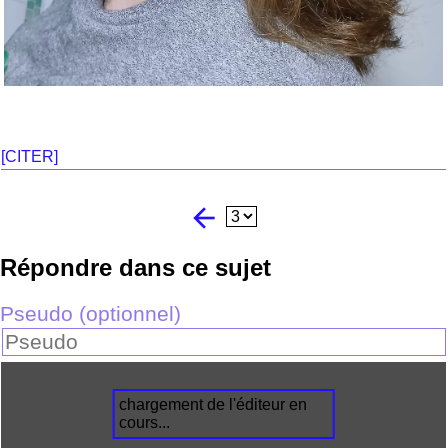
[CITER]
arrow_back
Répondre dans ce sujet
Pseudo (optionnel)
chargement de l'éditeur en
cours...