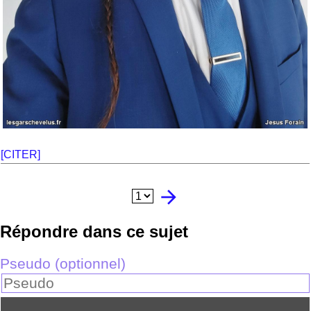
[CITER]
arrow_forward
Répondre dans ce sujet
Pseudo (optionnel)