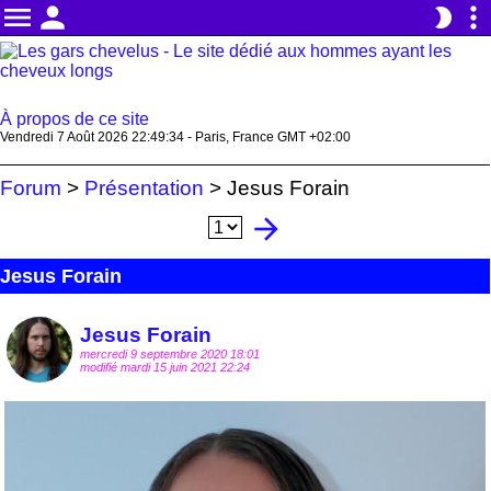
menu
person
more_vert
brightness_2
À propos de ce site
Vendredi 7 Août 2026 22:49:36 - Paris, France GMT +02:00
Forum
>
Présentation
>
Jesus Forain
arrow_forward
Jesus Forain
Jesus Forain
mercredi 9 septembre 2020 18:01
modifié mardi 15 juin 2021 22:24